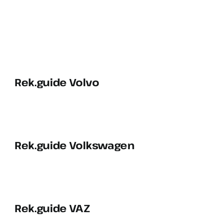
VÄLJ RÄTT OLJA FÖR DITT FORDON
KONTAKT
MITT KONTO
Rek.guide Volvo
WOOCOMMERCE CART
Rek.guide Volkswagen
Rek.guide VAZ