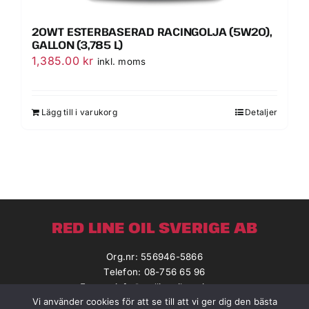
20WT ESTERBASERAD RACINGOLJA (5W20),
GALLON (3,785 L)
1,385.00
kr
inkl. moms
Lägg till i varukorg
Detaljer
RED LINE OIL SVERIGE AB
Org.nr: 556946-5866
Telefon: 08-756 65 96
E-post:
info@redlineoilsverige.se
Vi använder cookies för att se till att vi ger dig den bästa