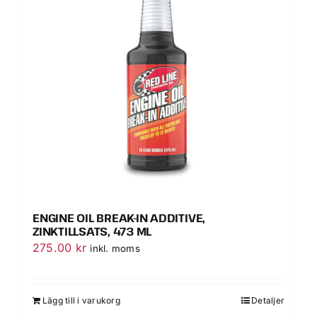
VÄLJ RÄTT OLJA FÖR DITT FORDON
KONTAKT
MITT KONTO
WOOCOMMERCE CART
ENGINE OIL BREAK-IN ADDITIVE,
ZINKTILLSATS, 473 ML
275.00
kr
inkl. moms
Lägg till i varukorg
Detaljer