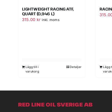
LIGHTWEIGHT RACING ATF,
RACIN
QUART (0,946 L)
315.0
315.00
kr
inkl. moms
Lägg till i
Detaljer
Lägg ti
varukorg
varuk
RED LINE OIL SVERIGE AB