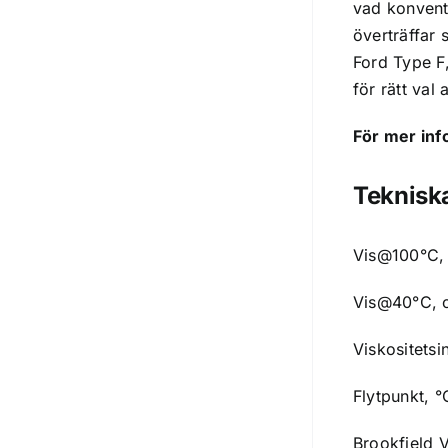
vad konventi
överträffar 
Ford Type F
för rätt val 
För mer inf
Teknisk
Vis@100°C, 
Vis@40°C, c
Viskositetsi
Flytpunkt, °
Brookfield 