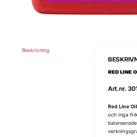
Beskrivning
BESKRIV
RED LINE O
Art.nr. 3
Red Line Oi
och inga fri
balanserade
verkningsgra