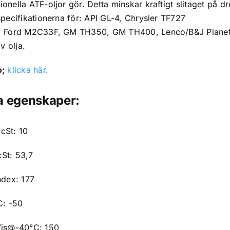
onella ATF-oljor gör. Detta minskar kraftigt slitaget på d
specifikationerna för: API GL-4, Chrysler TF727
, Ford M2C33F, GM TH350, GM TH400, Lenco/B&J Planeta
av olja.
o;
klicka här.
a egenskaper:
cSt: 10
St: 53,7
ndex: 177
C: -50
Vis@-40°C: 150