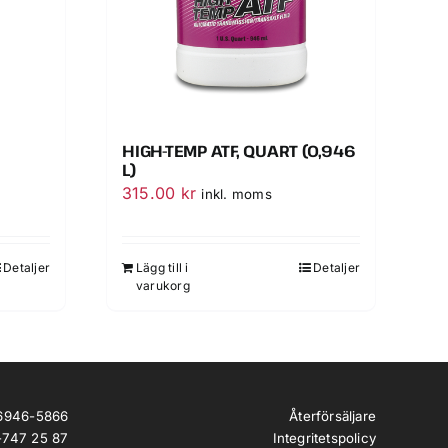
HIGH-TEMP ATF, QUART (0,946
L)
315.00
kr
inkl. moms
Detaljer
Lägg till i
Detaljer
varukorg
Återförsäljare
56946-5866
Integritetspolicy
-747 25 87