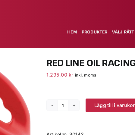
HEM
PRODUKTER
VÄLJ RÄTT
RED LINE OIL RACING
1,295.00
kr
inkl. moms
Lägg till i varuko
Red
Line
Oil
Racing
Artikelnr:
30142