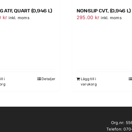
G ATF, QUART (0,946 L)
NON-SLIP CVT, (0,946 L)
0
kr
295.00
kr
inkl. moms
inkl. moms
ll i
Detaljer
Lägg till i
org
varukorg
Org.nr: 5
Telefon: 070