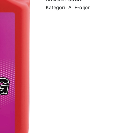
ATF,
Kategori:
ATF-oljor
gallon
(3,785
L)
mängd