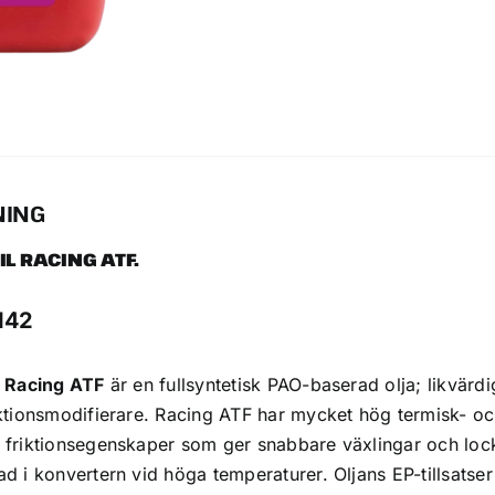
NING
IL RACING ATF.
0142
l Racing ATF
är en fullsyntetisk PAO-baserad olja; likvär
ktionsmodifierare. Racing ATF har mycket hög termisk- oc
 friktionsegenskaper som ger snabbare växlingar och loc
d i konvertern vid höga temperaturer. Oljans EP-tillsatse