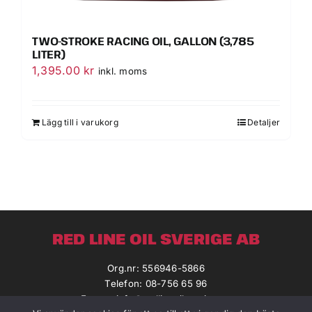
TWO-STROKE RACING OIL, GALLON (3,785
LITER)
1,395.00
kr
inkl. moms
Lägg till i varukorg
Detaljer
RED LINE OIL SVERIGE AB
Org.nr: 556946-5866
Telefon: 08-756 65 96
E-post:
info@redlineoilsverige.se