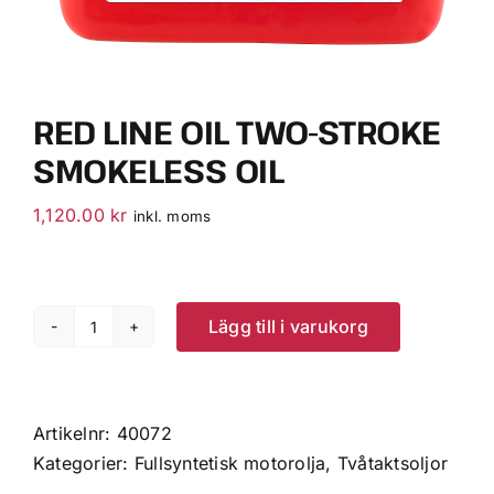
RED LINE OIL TWO-STROKE
SMOKELESS OIL
1,120.00
kr
inkl. moms
Lägg till i varukorg
Red
Line
Oil
Two-
Artikelnr:
40072
Stroke
Kategorier:
Fullsyntetisk motorolja
,
Tvåtaktsoljor
Smokeless