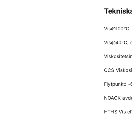
Teknisk
Vis@100°C, 
Vis@40°C, c
Viskositetsi
CCS Viskosi
Flytpunkt: 
NOACK avdu
HTHS Vis c