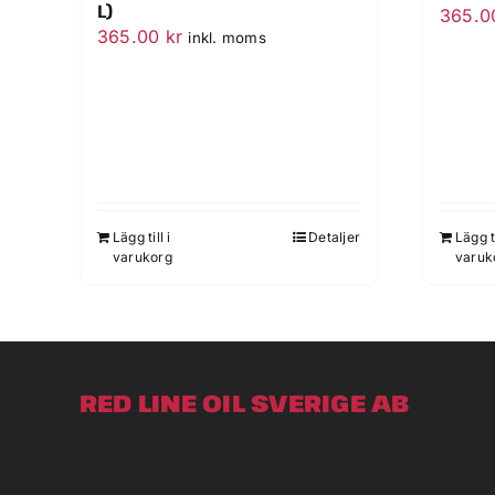
L)
365.
365.00
kr
inkl. moms
Lägg till i
Detaljer
Lägg ti
varukorg
varuk
RED LINE OIL SVERIGE AB