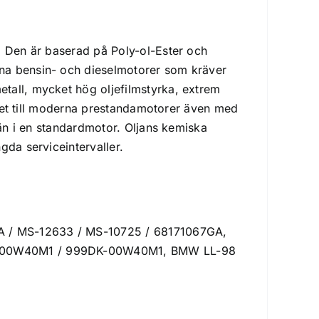
. Den är baserad på Poly-ol-Ester och
na bensin- och dieselmotorer som kräver
tall, mycket hög oljefilmstyrka, extrem
valet till moderna prestandamotorer även med
 än i en standardmotor. Oljans kemiska
gda serviceintervaller.
A / MS-12633 / MS-10725 / 68171067GA,
PK-00W40M1 / 999DK-00W40M1, BMW LL-98