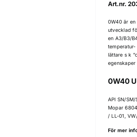
Art.nr. 2
0W40 är en 
utvecklad f
en A3/B3/B4
temperatur- 
lättare s k 
egenskaper l
0W40 Upp
API SN/SM/
Mopar 6804
/ LL-01, VW
För mer inf