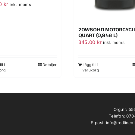
00
kr
inkl. moms
20W60HD MOTORCYCLE 
QUART (0,946 L)
345.00
kr
inkl. moms
ll i
Detaljer
Lägg till i
org
varukorg
Org.nr: 5
Telefon: 070
E-post:
info@redlineoi