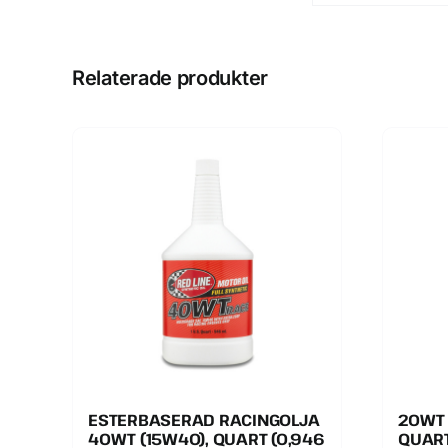
Relaterade produkter
ESTERBASERAD RACINGOLJA
20WT 
40WT (15W40), QUART (0,946
QUART