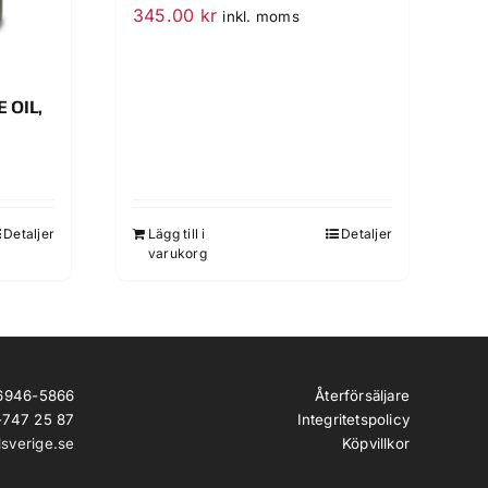
345.00
kr
inkl. moms
OIL,
Detaljer
Lägg till i
Detaljer
varukorg
Återförsäljare
56946-5866
Integritetspolicy
-747 25 87
Köpvillkor
lsverige.se