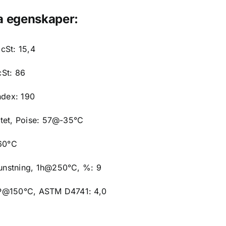
a egenskaper:
cSt: 15,4
St: 86
ndex: 190
tet, Poise: 57@-35°C
-60°C
nstning, 1h@250°C, %: 9
P@150°C, ASTM D4741: 4,0