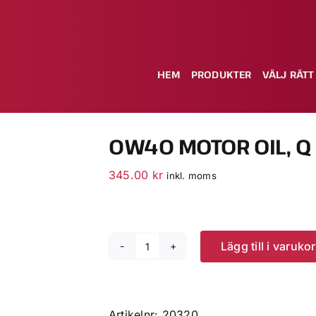
HEM
PRODUKTER
VÄLJ RÄTT
0W40 MOTOR OIL, Q 
345.00
kr
inkl. moms
Lägg till i varuko
0W40
Motor
Oil,
Q
Artikelnr:
20320