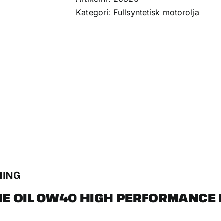
(0,946
Kategori:
Fullsyntetisk motorolja
L)
mängd
NING
NE OIL 0W40 HIGH PERFORMANCE 