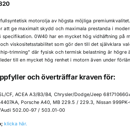
0320
fullsyntetisk motorolja av högsta möjliga premiumkvalitet
ör att ge maximalt skydd och maximala prestanda i moder
 specifikation. 0W40 har en mycket hög vidhäftning på me
och viskositetsstabilitet som gör den till det självklara 
”chip-trimning” där fysisk och termisk belastning är högre
eder till en mycket hög renhet i motorn även under förlän
fyller och överträffar kraven för:
SL/CF, ACEA A3/B3/B4, Chrysler/Dodge/Jeep 68171066G
4407AA, Porsche A40, MB 229.5 / 229.3, Nissan 999
/Audi 502.00-97 / 503.01-00
o;
klicka här.