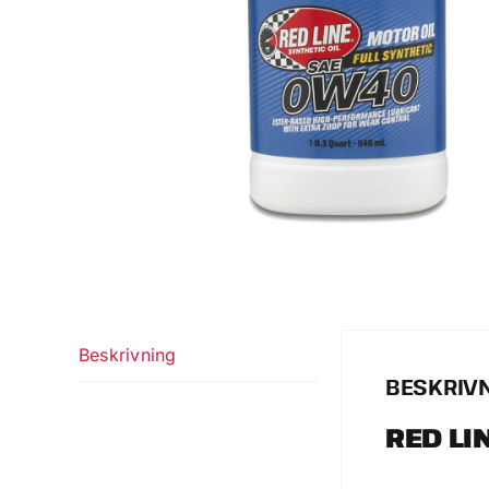
Beskrivning
BESKRIV
RED LI