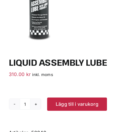
VÄLJ RÄTT OLJA FÖR DITT FORDON
KONTAKT
MITT KONTO
LIQUID ASSEMBLY LUBE
WOOCOMMERCE CART
310.00
kr
inkl. moms
Lägg till i varukorg
Liquid
Assembly
Lube
mängd