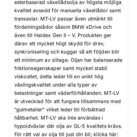
esterbaserad växellådsolja av högsta möjliga
kvalitet avsedd för manuella växellådor samt
transaxlar. MT-LV passar även utmärkt till
fördelningslådor såsom BMW xDrive och
även till Haldex Gen II – V. Produkten ger
därav ett mycket högt skydd för drev,
synkronisering och kuggar så att följden blir
ett minimum av slitage. Oljan har balanserade
friktionsegenskaper samt mycket stabil
viskositet, detta leder till en unikt hög
växlingskvalitet under alla typer av
belastningar samt väderförhållanden. MT-LV
är utvecklad för att fungera tillsammans med
”gulmetaller” vilket leder till förbättrad
hållbarhet. MT-LV ska inte användas i
hypoidväxlar där olja av GL-5 kvalitets krävs.
För rätt val av olja till just din bil; klicka här: