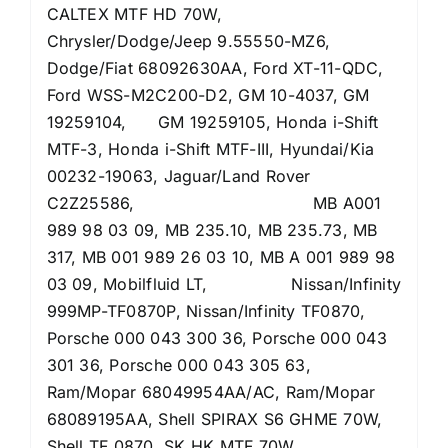
CALTEX MTF HD 70W,
Chrysler/Dodge/Jeep 9.55550-MZ6,
Dodge/Fiat 68092630AA, Ford XT-11-QDC,
Ford WSS-M2C200-D2, GM 10-4037, GM
19259104, GM 19259105, Honda i-Shift
MTF-3, Honda i-Shift MTF-III, Hyundai/Kia
00232-19063, Jaguar/Land Rover
C2Z25586, MB A001
989 98 03 09, MB 235.10, MB 235.73, MB
317, MB 001 989 26 03 10, MB A 001 989 98
03 09, Mobilfluid LT, Nissan/Infinity
999MP-TF0870P, Nissan/Infinity TF0870,
Porsche 000 043 300 36, Porsche 000 043
301 36, Porsche 000 043 305 63,
Ram/Mopar 68049954AA/AC, Ram/Mopar
68089195AA, Shell SPIRAX S6 GHME 70W,
Shell TF 0870, SK HK MTF 70W,