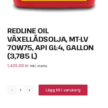
REDLINE OIL
VÄXELLÅDSOLJA, MT-LV
70W75, API GL-4, GALLON
(3,785 L)
1,425.00
kr
inkl. moms
Lägg till i varukorg
RedLine
Oil
Växellådsolja,