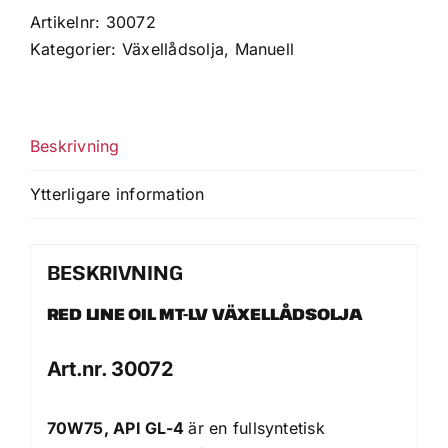
MT-
Artikelnr:
30072
LV
Kategorier:
Växellådsolja
,
Manuell
70W75,
API
GL-
Beskrivning
4,
Gallon
Ytterligare information
(3,785
L)
mängd
BESKRIVNING
RED LINE OIL MT-LV VÄXELLÅDSOLJA
Art.nr. 30072
70W75, API GL-4
är en fullsyntetisk