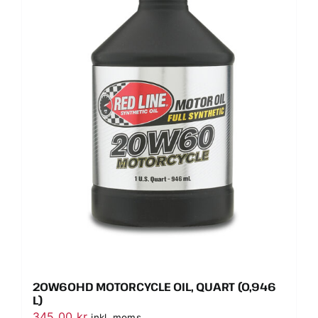
20W60HD MOTORCYCLE OIL, QUART (0,946
L)
345.00
kr
inkl. moms