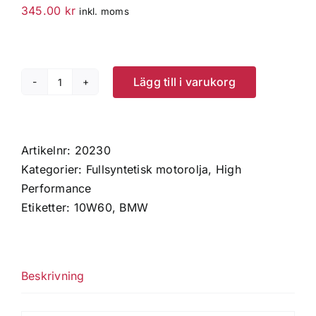
345.00
kr
inkl. moms
Lägg till i varukorg
10W60
Motorolja,
A3/B3/B4,
Quart
Artikelnr:
20230
(0,946
Kategorier:
Fullsyntetisk motorolja
,
High
L)
Performance
mängd
Etiketter:
10W60
,
BMW
Beskrivning