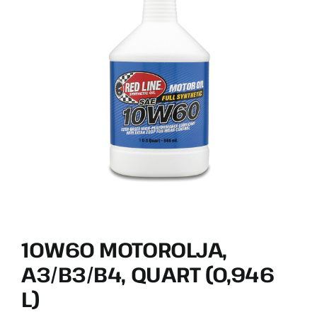
VÄLJ RÄTT OLJA FÖR DITT FORDON
KONTAKT
MITT KONTO
WOOCOMMERCE CART
10W60 MOTOROLJA,
A3/B3/B4, QUART (0,946
L)