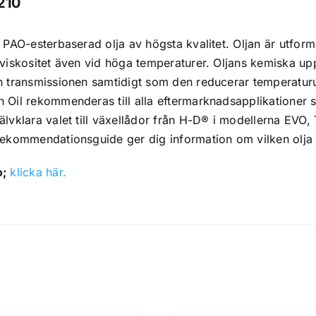
0210
k PAO-esterbaserad olja av högsta kvalitet. Oljan är utform
n viskositet även vid höga temperaturer. Oljans kemiska u
ån transmissionen samtidigt som den reducerar temperaturu
n Oil rekommenderas till alla eftermarknadsapplikationer 
jälvklara valet till växellådor från H-D® i modellerna EV
rekommendationsguide ger dig information om vilken olja 
o;
klicka här.