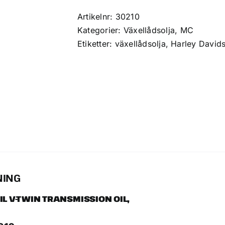
Transmission
Oil
Artikelnr:
30210
with
Kategorier:
Växellådsolja
,
MC
ShockProof®,
Etiketter:
växellådsolja
,
Harley David
Quart
(0,946
l)
mängd
NING
OIL V-TWIN TRANSMISSION OIL,