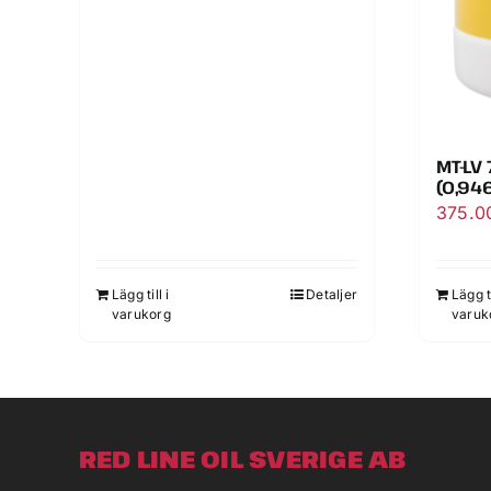
MT-LV
(0,946
375.
Lägg till i
Detaljer
Lägg ti
varukorg
varuk
RED LINE OIL SVERIGE AB