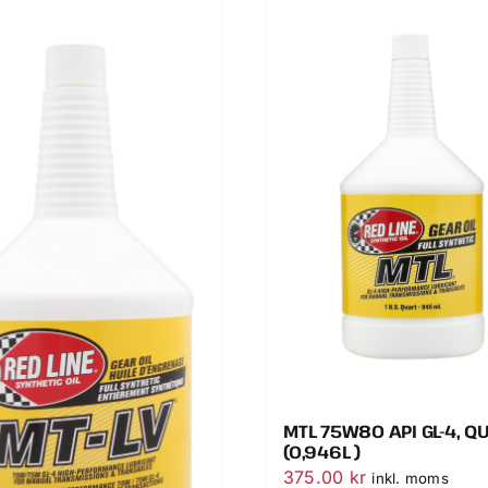
MTL 75W80 API GL-4, Q
(0,946L )
375.00
kr
inkl. moms