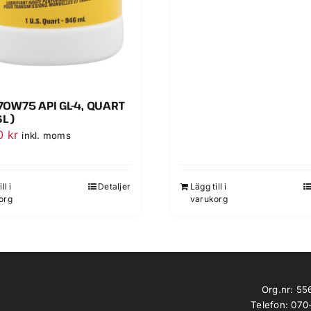
 70W75 API GL-4, QUART
L )
00
kr
inkl. moms
ll i
Detaljer
Lägg till i
org
varukorg
Org.nr: 5
Telefon: 070