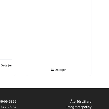
Detaljer
Detaljer
Återförsäljare
56946-5866
Integritetspolicy
-747 25 87