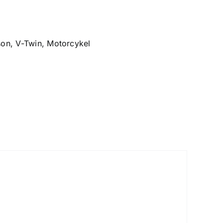
son
,
V-Twin
,
Motorcykel