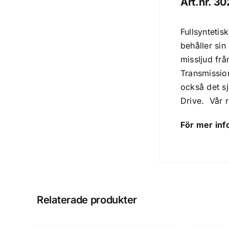
Art.nr. 3
Fullsyntetis
behåller si
missljud fr
Transmissio
också det s
Drive. Vår 
För mer inf
Relaterade produkter